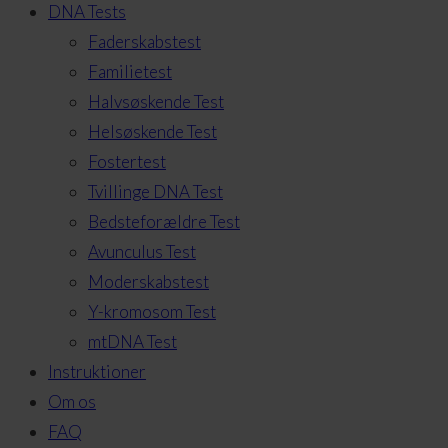
DNA Tests
Faderskabstest
Familietest
Halvsøskende Test
Helsøskende Test
Fostertest
Tvillinge DNA Test
Bedsteforældre Test
Avunculus Test
Moderskabstest
Y-kromosom Test
mtDNA Test
Instruktioner
Om os
FAQ