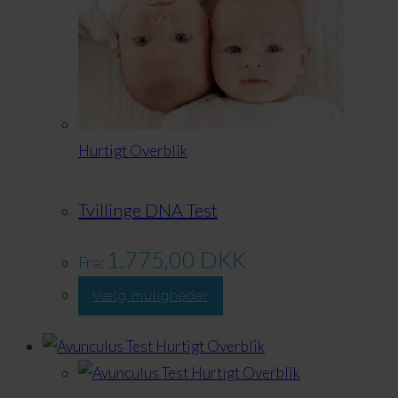
Hurtigt Overblik
Tvillinge DNA Test
1.775,00
DKK
Fra:
Dette
Vælg muligheder
produkt
har
Hurtigt Overblik
flere
Hurtigt Overblik
varianter.