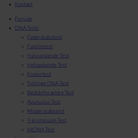
Kontakt
Forside
DNA Tests
Faderskabstest
Familietest
Halvsøskende Test
Helsøskende Test
Fostertest
Tvillinge DNA Test
Bedsteforældre Test
Avunculus Test
Moderskabstest
Y-kromosom Test
mtDNA Test