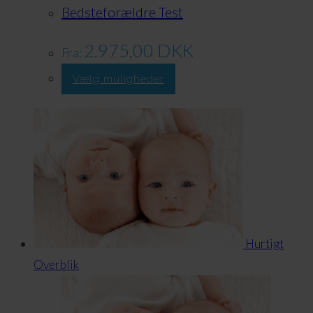
Bedsteforældre Test
2.975,00
DKK
Fra:
Dette
Vælg muligheder
produkt
har
flere
varianter.
Valgmulighederne
kan
vælges
på
Hurtigt
produktsiden
Overblik