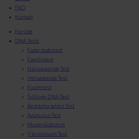
FAQ
Kontakt
Forside
DNA Tests
Faderskabstest
Familietest
Halvsøskende Test
Helsøskende Test
Fostertest
Tvillinge DNA Test
Bedsteforældre Test
Avunculus Test
Moderskabstest
Y-kromosom Test