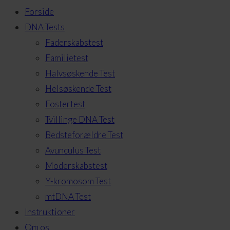
Forside
DNA Tests
Faderskabstest
Familietest
Halvsøskende Test
Helsøskende Test
Fostertest
Tvillinge DNA Test
Bedsteforældre Test
Avunculus Test
Moderskabstest
Y-kromosom Test
mtDNA Test
Instruktioner
Om os