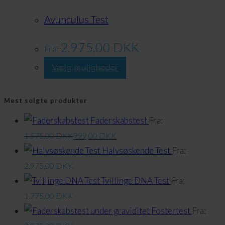
Valgmulighederne
Avunculus Test
kan
vælges
2.975,00
DKK
Fra:
på
Dette
Vælg muligheder
produktsiden
produkt
har
Mest solgte produkter
flere
Faderskabstest
Fra:
varianter.
1.575,00
DKK
999,00
DKK
Valgmulighederne
Halvsøskende Test
Fra:
kan
2.975,00
DKK
vælges
Tvillinge DNA Test
Fra:
på
1.775,00
DKK
produktsiden
Fostertest
Fra: