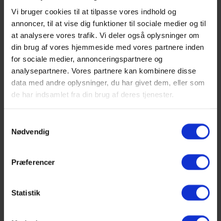
Vi bruger cookies til at tilpasse vores indhold og
Familie Test
annoncer, til at vise dig funktioner til sociale medier og til
at analysere vores trafik. Vi deler også oplysninger om
din brug af vores hjemmeside med vores partnere inden
Fra:
2.675,00
DKK
for sociale medier, annonceringspartnere og
analysepartnere. Vores partnere kan kombinere disse
data med andre oplysninger, du har givet dem, eller som
Personer:
Familie Test
Ryd
de har indsamlet fra din brug af deres tjenester.
TILFØJ TIL KURV
Samtykkevalg
Beskrivelse
Nødvendig
Yderligere information
Præferencer
Beskrivelse
Statistik
Familie test består af far, mor og et barn, testen er mulig at