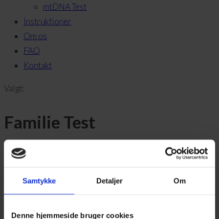
mtDNA Test
Instruktioner
Om os
FAQ
Kontakt
Valgt:
Familie Test
2.675,00
DKK
Fra:
Samtykke
Detaljer
Om
Vælg muligheder
Denne hjemmeside bruger cookies