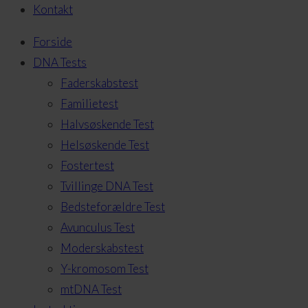
Kontakt
Forside
DNA Tests
Faderskabstest
Familietest
Halvsøskende Test
Helsøskende Test
Fostertest
Tvillinge DNA Test
Bedsteforældre Test
Avunculus Test
Moderskabstest
Y-kromosom Test
mtDNA Test