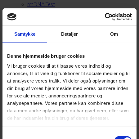
mtDNA Test
Instruktioner
Om os
FAQ
Samtykke
Detaljer
Om
Kontakt
Valgt:
Denne hjemmeside bruger cookies
Vi bruger cookies til at tilpasse vores indhold og
annoncer, til at vise dig funktioner til sociale medier og til
Moderskabstest
at analysere vores trafik. Vi deler også oplysninger om
din brug af vores hjemmeside med vores partnere inden
for sociale medier, annonceringspartnere og
1.575,00
DKK
Fra:
analysepartnere. Vores partnere kan kombinere disse
data med andre oplysninger, du har givet dem, eller som
de har indsamlet fra din brug af deres tjenester.
Vælg muligheder
Samtykkevalg