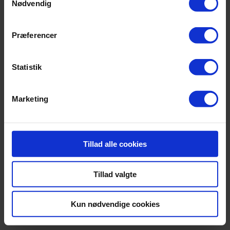
Nødvendig
Moderskabstest
Præferencer
Fra:
1.575,00
DKK
Statistik
Personer:
Moderskabstest
Ryd
Marketing
TILFØJ TIL KURV
Beskrivelse
Tillad alle cookies
Yderligere information
Tillad valgte
Beskrivelse
Kun nødvendige cookies
Ligesom en faderskabstest, giver en moderskabstest et