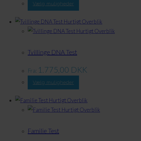
Dette
Vælg muligheder
produkt
har
Hurtigt Overblik
flere
Hurtigt Overblik
varianter.
Valgmulighederne
Tvillinge DNA Test
kan
vælges
1.775,00
DKK
Fra:
på
Dette
Vælg muligheder
produktsiden
produkt
har
Hurtigt Overblik
flere
Hurtigt Overblik
varianter.
Valgmulighederne
Familie Test
kan