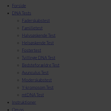
Forside
DNA Tests
Faderskabstest
Familietest
Halvsøskende Test
Helsøskende Test
Fostertest
Tvillinge DNA Test
Bedsteforældre Test
Avunculus Test
Moderskabstest
Y-kromosom Test
mtDNA Test
Instruktioner
Om os