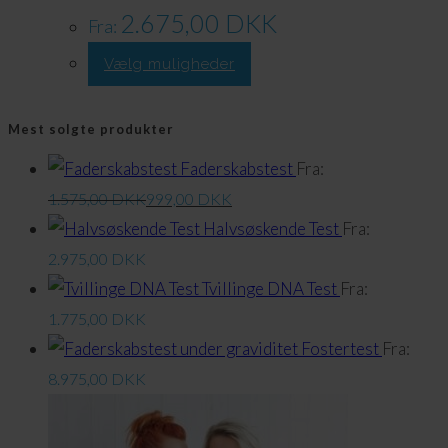
vælges
2.675,00
DKK
Fra:
på
Dette
Vælg muligheder
produktsiden
produkt
har
Mest solgte produkter
flere
Faderskabstest
Fra:
varianter.
1.575,00
DKK
999,00
DKK
Valgmulighederne
Halvsøskende Test
Fra:
kan
2.975,00
DKK
vælges
Tvillinge DNA Test
Fra:
på
1.775,00
DKK
produktsiden
Fostertest
Fra:
8.975,00
DKK