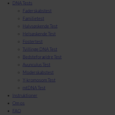
DNA Tests
Faderskabstest
Familietest
Halvsøskende Test
Helsøskende Test
Fostertest
Tvillinge DNA Test
Bedsteforældre Test
Avunculus Test
Moderskabstest
Y-kromosom Test
mtDNA Test
Instruktioner
Om os
FAQ