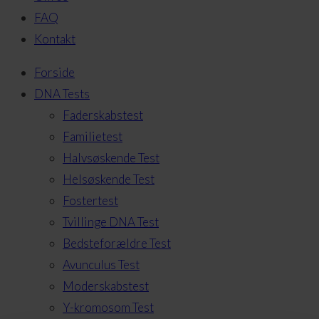
FAQ
Kontakt
Forside
DNA Tests
Faderskabstest
Familietest
Halvsøskende Test
Helsøskende Test
Fostertest
Tvillinge DNA Test
Bedsteforældre Test
Avunculus Test
Moderskabstest
Y-kromosom Test