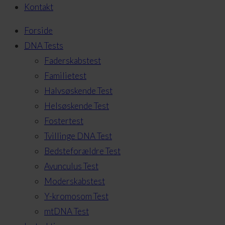
Kontakt
Forside
DNA Tests
Faderskabstest
Familietest
Halvsøskende Test
Helsøskende Test
Fostertest
Tvillinge DNA Test
Bedsteforældre Test
Avunculus Test
Moderskabstest
Y-kromosom Test
mtDNA Test