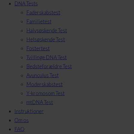
DNA Tests
Faderskabstest
Familietest
Halvsøskende Test
Helsøskende Test
Fostertest
Tvillinge DNA Test
Bedsteforældre Test
Avunculus Test
Moderskabstest
Y-kromosom Test
mtDNA Test
Instruktioner
Om os
FAQ