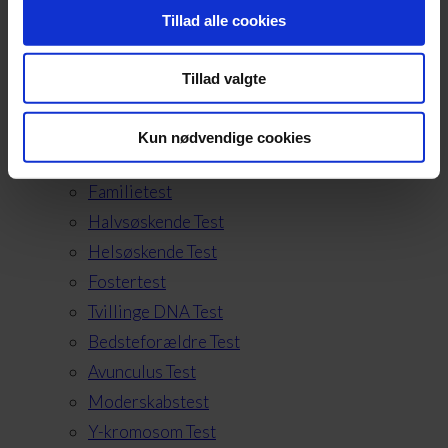
Tillad alle cookies
FAQ
Kontakt
Tillad valgte
Forside
DNA Tests
Kun nødvendige cookies
Faderskabstest
Familietest
Halvsøskende Test
Helsøskende Test
Fostertest
Tvillinge DNA Test
Bedsteforældre Test
Avunculus Test
Moderskabstest
Y-kromosom Test