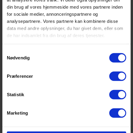
Forside
din brug af vores hjemmeside med vores partnere inden
for sociale medier, annonceringspartnere og
DNA Tests
analysepartnere. Vores partnere kan kombinere disse
Faderskabstest
data med andre oplysninger, du har givet dem, eller som
Familietest
de har indsamlet fra din brug af deres tjenester.
Halvsøskende Test
Helsøskende Test
Samtykkevalg
Nødvendig
Fostertest
Tvillinge DNA Test
Præferencer
Bedsteforældre Test
Avunculus Test
Statistik
Moderskabstest
Y-kromosom Test
Marketing
mtDNA Test
Instruktioner
Om os