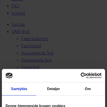
FAQ
Kontakt
Forside
DNA Tests
Faderskabstest
Familietest
Halvsøskende Test
Helsøskende Test
Fostertest
Tvillinge DNA Test
Bedsteforældre Test
Avunculus Test
Samtykke
Detaljer
Om
Moderskabstest
Y-kromosom Test
Denne hjemmeside bruger cookies