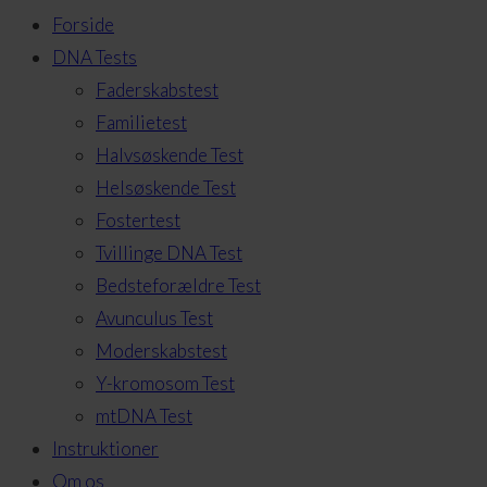
Forside
DNA Tests
Faderskabstest
Familietest
Halvsøskende Test
Helsøskende Test
Fostertest
Tvillinge DNA Test
Bedsteforældre Test
Avunculus Test
Moderskabstest
Y-kromosom Test
mtDNA Test
Instruktioner
Om os