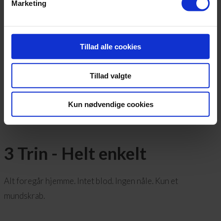
Marketing
✔ 100 % sikkerhed ved udelukkelse
✔ Fuldt diskret og anonym behandling
✔ Hurtig analyse – svar på 2-4 hverdage
Tillad alle cookies
Tjek altid firma på Trustpilot inden du køber en test!
Tillad valgte
Find vores DNA tests her
Kun nødvendige cookies
DNA Medical
3 Trin -
Helt enkelt
Alt foregår hjemme. Intet blod. Ingen nåle. Kun et
mundskrab.