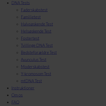
DNA Tests
Faderskabstest
Familietest
Halvsøskende Test
Helsøskende Test
Fostertest
Tvillinge DNA Test
Bedsteforældre Test
Avunculus Test
Moderskabstest
Y-kromosom Test
mtDNA Test
Instruktioner
Om os
FAQ