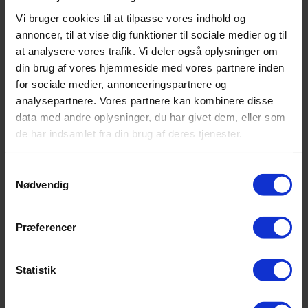
mtDNA Test
Vi bruger cookies til at tilpasse vores indhold og
Instruktioner
annoncer, til at vise dig funktioner til sociale medier og til
Om os
at analysere vores trafik. Vi deler også oplysninger om
din brug af vores hjemmeside med vores partnere inden
FAQ
for sociale medier, annonceringspartnere og
Kontakt
analysepartnere. Vores partnere kan kombinere disse
data med andre oplysninger, du har givet dem, eller som
DNA-Test fra verdens
de har indsamlet fra din brug af deres tjenester.
førende laboratorie
Samtykkevalg
Nødvendig
Europas højeste standard – maksimal sikkerhed
Præferencer
Vi benytter dobbelttest og minimum 25 DNA-punkter for
maksimal præcision.
Statistik
✔ Pålidelighed på 99,99999 % ved bekræftede
faderskaber