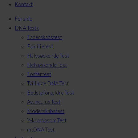
Kontakt
Forside
DNA Tests
Faderskabstest
Familietest
Halvsøskende Test
Helsøskende Test
Fostertest
Tvillinge DNA Test
Bedsteforældre Test
Avunculus Test
Moderskabstest
Y-kromosom Test
mtDNA Test