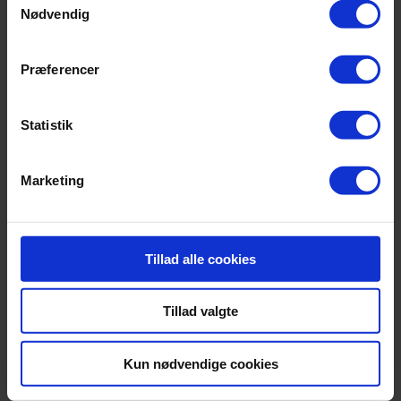
Nødvendig
mtDNA Test
Præferencer
Fra:
3.475,00
DKK
Statistik
Personer:
Ryd
Marketing
TILFØJ TIL KURV
Beskrivelse
Yderligere information
Tillad alle cookies
Beskrivelse
Tillad valgte
Kun nødvendige cookies
En mtDNA test anvendes mest i situationer hvor der er