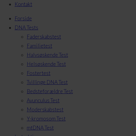
Kontakt
Forside
DNA Tests
Faderskabstest
Familietest
Halvsøskende Test
Helsøskende Test
Fostertest
Tvillinge DNA Test
Bedsteforældre Test
Avunculus Test
Moderskabstest
Y-kromosom Test
mtDNA Test