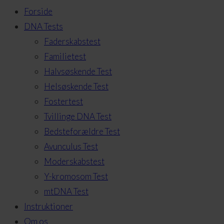
Forside
DNA Tests
Faderskabstest
Familietest
Halvsøskende Test
Helsøskende Test
Fostertest
Tvillinge DNA Test
Bedsteforældre Test
Avunculus Test
Moderskabstest
Y-kromosom Test
mtDNA Test
Instruktioner
Om os