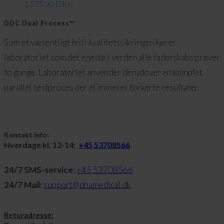
1.575,00
DKK
DDC Dual Process™
Som et væsentligt led i kvalitetssikringen kører
laboratoriet som det eneste i verden alle faderskabs prøver
to gange. Laboratoriet anvender derudover en komplet
parallel testproces der eliminerer forkerte resultater.
Kontakt Info:
Hverdage kl. 12-14:
+45 53708566
24/7 SMS-service:
+45 53708566
24/7 Mail:
support@dnamedical.dk
Returadresse: