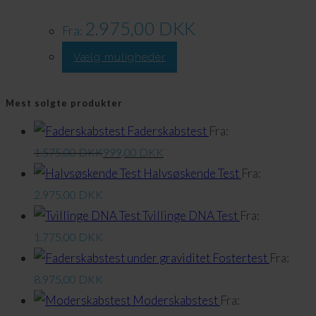
kan
vælges
2.975,00
DKK
Fra:
på
Dette
Vælg muligheder
produktsiden
produkt
har
Mest solgte produkter
flere
Faderskabstest
Fra:
varianter.
1.575,00
DKK
999,00
DKK
Valgmulighederne
Halvsøskende Test
Fra:
kan
2.975,00
DKK
vælges
Tvillinge DNA Test
Fra:
på
1.775,00
DKK
produktsiden
Fostertest
Fra:
8.975,00
DKK
Moderskabstest
Fra: