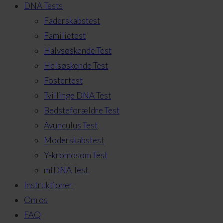
DNA Tests
Faderskabstest
Familietest
Halvsøskende Test
Helsøskende Test
Fostertest
Tvillinge DNA Test
Bedsteforældre Test
Avunculus Test
Moderskabstest
Y-kromosom Test
mtDNA Test
Instruktioner
Om os
FAQ