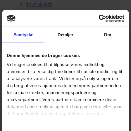
mtDNA Test
Instruktioner
Om os
FAQ
Samtykke
Detaljer
Om
Kontakt
Valgt:
Denne hjemmeside bruger cookies
Vi bruger cookies til at tilpasse vores indhold og
mtDNA Test
annoncer, til at vise dig funktioner til sociale medier og til
at analysere vores trafik. Vi deler også oplysninger om
din brug af vores hjemmeside med vores partnere inden
for sociale medier, annonceringspartnere og
3.475,00
DKK
Fra:
analysepartnere. Vores partnere kan kombinere disse
data med andre oplysninger, du har givet dem, eller som
Vælg muligheder
de har indsamlet fra din brug af deres tjenester.
Samtykkevalg