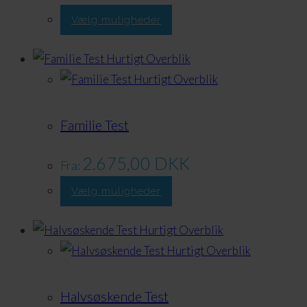
Dette
Vælg muligheder
produkt
har
Hurtigt Overblik
flere
Hurtigt Overblik
varianter.
Valgmulighederne
Familie Test
kan
vælges
2.675,00
DKK
Fra:
på
Dette
Vælg muligheder
produktsiden
produkt
har
Hurtigt Overblik
flere
Hurtigt Overblik
varianter.
Valgmulighederne
Halvsøskende Test