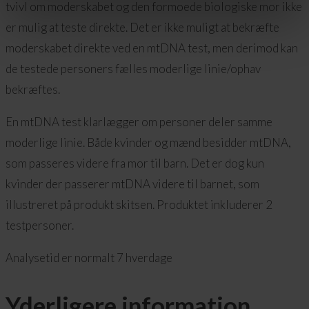
tvivl om moderskabet og den formoede biologiske mor ikke
er mulig at teste direkte. Det er ikke muligt at bekræfte
moderskabet direkte ved en mtDNA test, men derimod kan
de testede personers fælles moderlige linie/ophav
bekræftes.
En mtDNA test klarlægger om personer deler samme
moderlige linie. Både kvinder og mænd besidder mtDNA,
som passeres videre fra mor til barn. Det er dog kun
kvinder der passerer mtDNA videre til barnet, som
illustreret på produkt skitsen. Produktet inkluderer 2
testpersoner.
Analysetid er normalt 7 hverdage
Yderligere information