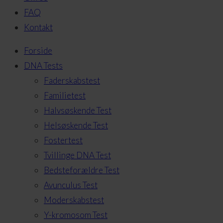
FAQ
Kontakt
Forside
DNA Tests
Faderskabstest
Familietest
Halvsøskende Test
Helsøskende Test
Fostertest
Tvillinge DNA Test
Bedsteforældre Test
Avunculus Test
Moderskabstest
Y-kromosom Test